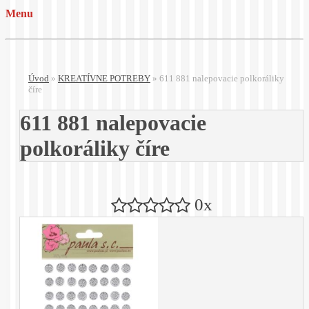
Menu
Úvod
»
KREATÍVNE POTREBY
»
611 881 nalepovacie polkoráliky
číre
611 881 nalepovacie
polkoráliky číre
0x