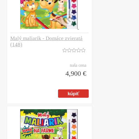
Malý maliarik - Domáce zvieratá
(148)
naša cena
4,900 €