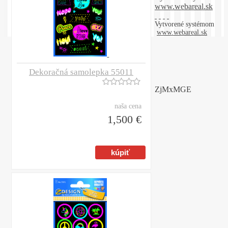
www.webareal.sk
Vytvorené systémom
www.webareal.sk
Dekoračná samolepka 55011
ZjMxMGE
naša cena
1,500 €