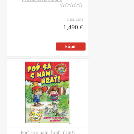
naša cena
1,490 €
Poď sa s nami hrať! (160)