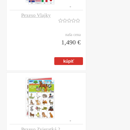
Pexeso Vlajky
naša cena
1,490 €
Pexeso Zvieratká 2