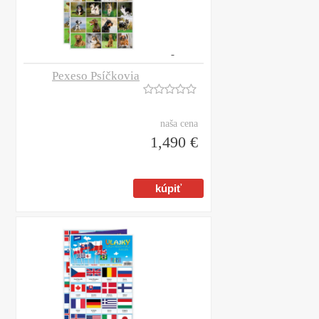
Pexeso Psíčkovia
naša cena
1,490 €