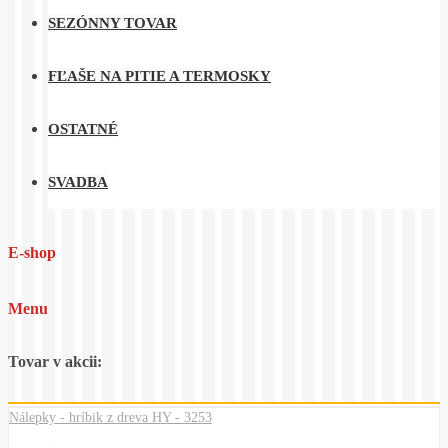
SEZÓNNY TOVAR
FĽAŠE NA PITIE A TERMOSKY
OSTATNÉ
SVADBA
E-shop
Menu
Tovar v akcii:
Nálepky - hríbik z dreva HY - 3253