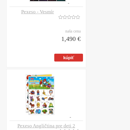
Pexeso - Vesmír
naša cena
1,490 €
Pexeso Angličtina pre deti 2