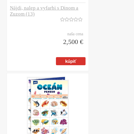
Nájdi, nalep a vyfarbi s Dinom a
Zuzom (13)
naša cena
2,500 €