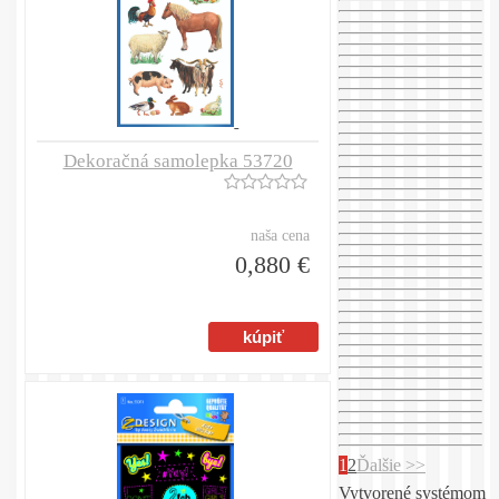
Dekoračná samolepka 53720
naša cena
0,880 €
1
2
Ďalšie >>
Vytvorené systémom