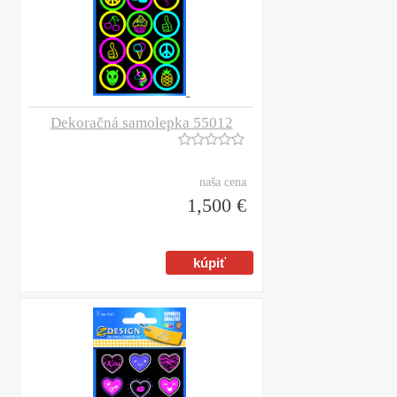
Dekoračná samolepka 55012
naša cena
1,500 €