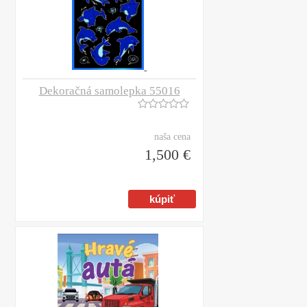
Dekoračná samolepka 55016
naša cena
1,500 €