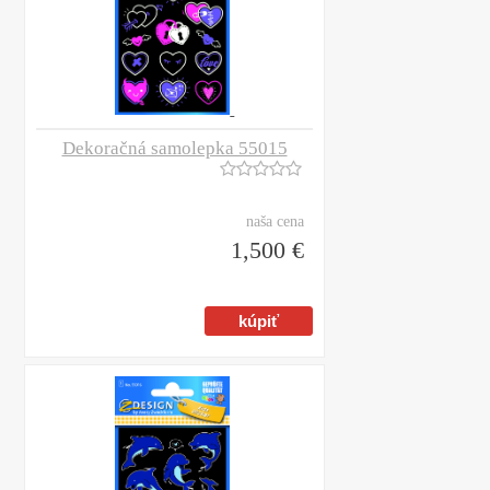
Dekoračná samolepka 55015
naša cena
1,500 €