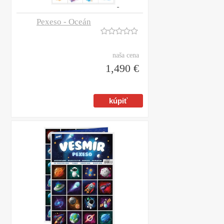
Pexeso - Oceán
naša cena
1,490 €