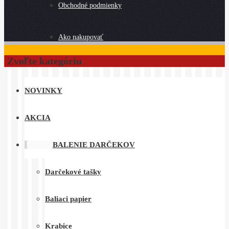
Obchodné podmienky
Ako nakupovať
Zvoľte kategóriu
NOVINKY
AKCIA
BALENIE DARČEKOV
Darčekové tašky
Baliaci papier
Krabice