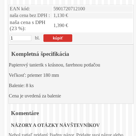
EAN kód:
5901720712100
naša cena bez DPH :
1,130 €
naša cena s DPH
1,390 €
(23 %):
bl.
Kompletná špecifikácia
Papierový tanierik s krásnou, farebnou potlačou
Veľkosť: priemer 180 mm
Balenie: 8 ks
Cena je uvedená za balenie
Komentáre
NÁZORY A OTÁZKY NÁVŠTEVNÍKOV
Nebol zatiaľ pridaný žiadny názor. Pridajte svoj názor alebo