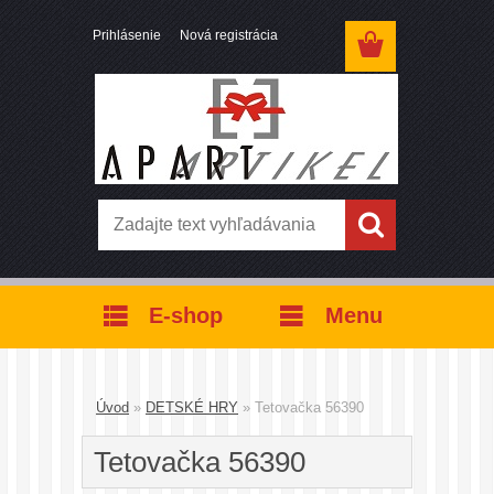
Prihlásenie
Nová registrácia
E-shop
Menu
Úvod
»
DETSKÉ HRY
»
Tetovačka 56390
Tetovačka 56390