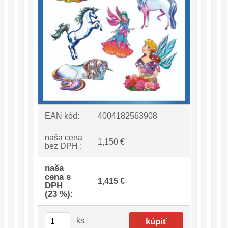
EAN kód:
4004182563908
naša cena
1,150 €
bez DPH :
naša
cena s
1,415 €
DPH
(23 %):
ks